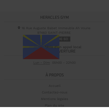
HERACLES GYM
16 Rue Auguste Babet Immeuble Ah Voune
97460
SAINT-PIERRE
09 70 35 86 60
HEURES D'OUVERTURE
Lun - Dim
05h00 - 22h00
À PROPOS
Accueil
Contactez-nous
Mentions légales
Plan du site